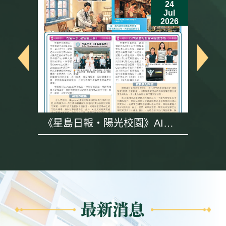
24
Jul
6
2026
《星島日報・陽光校園》AI專
題採訪