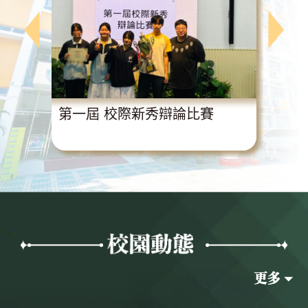
動
第一屆 校際新秀辯論比賽
超