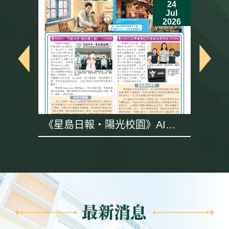
24
Jul
6
2026
《星島日報・陽光校園》AI專
題採訪